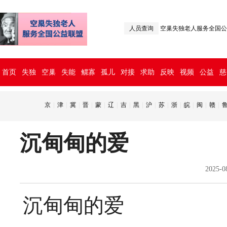
人员查询
空巢失独老人服务全国公
首页
失独
空巢
失能
鳏寡
孤儿
对接
求助
反映
视频
公益
慈
京
|
津
|
冀
|
晋
|
蒙
|
辽
|
吉
|
黑
|
沪
|
苏
|
浙
|
皖
|
闽
|
赣
|
沉甸甸的爱
2025-
沉甸甸的爱