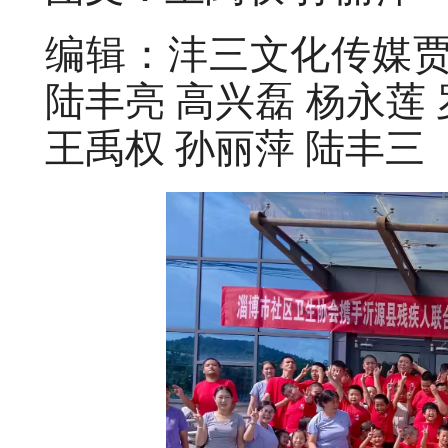
编辑：沣三文化传媒贾秋
陆丰亮 高兴磊 杨永莲 
王禹权 孙丽萍 陆丰三