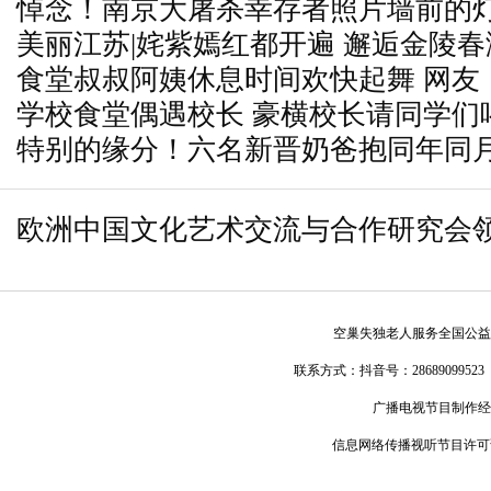
悼念！南京大屠杀幸存者照片墙前的灯
美丽江苏|姹紫嫣红都开遍 邂逅金陵春
食堂叔叔阿姨休息时间欢快起舞 网友
学校食堂偶遇校长 豪横校长请同学们
级浪漫
特别的缘分！六名新晋奶爸抱同年同
达
欧洲中国文化艺术交流与合作研究会
立百年活动
空巢失独老人服务全国公益
联系方式：
抖音号：28689099523
广播电视节目制作经
信息网络传播视听节目许可