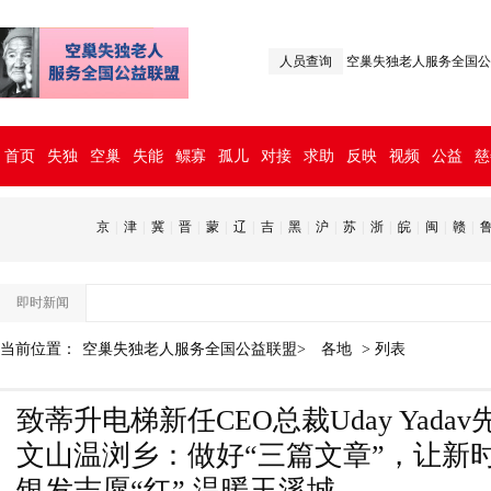
人员查询
空巢失独老人服务全国公
首页
失独
空巢
失能
鳏寡
孤儿
对接
求助
反映
视频
公益
慈
京
|
津
|
冀
|
晋
|
蒙
|
辽
|
吉
|
黑
|
沪
|
苏
|
浙
|
皖
|
闽
|
赣
|
即时新闻
当前位置：
空巢失独老人服务全国公益联盟>
各地
> 列表
致蒂升电梯新任CEO总裁Uday Yad
文山温浏乡：做好“三篇文章”，让新
英文）
银发志愿“红” 温暖玉溪城