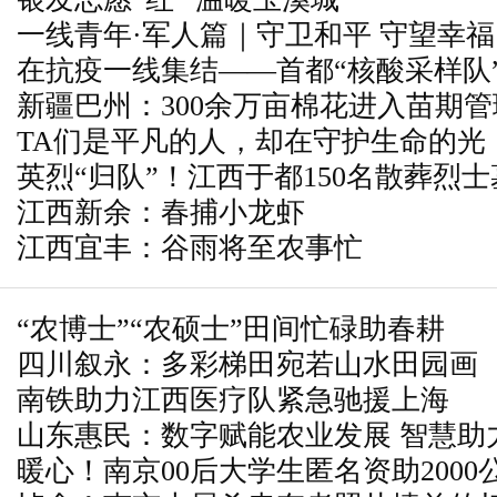
遍地开花
一线青年·军人篇｜守卫和平 守望幸福
在抗疫一线集结——首都“核酸采样队
新疆巴州：300余万亩棉花进入苗期管
TA们是平凡的人，却在守护生命的光
英烈“归队”！江西于都150名散葬烈
江西新余：春捕小龙虾
江西宜丰：谷雨将至农事忙
“农博士”“农硕士”田间忙碌助春耕
四川叙永：多彩梯田宛若山水田园画
南铁助力江西医疗队紧急驰援上海
山东惠民：数字赋能农业发展 智慧助
暖心！南京00后大学生匿名资助200