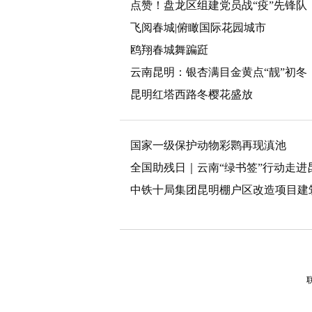
点赞！盘龙区组建党员战“疫”先锋队
飞阅春城|俯瞰国际花园城市
鸥翔春城舞蹁跹
云南昆明：银杏满目金黄点“靓”初冬
昆明红塔西路冬樱花盛放
国家一级保护动物彩鹮再现滇池
全国助残日｜云南“绿书签”行动走进
中铁十局集团昆明棚户区改造项目建