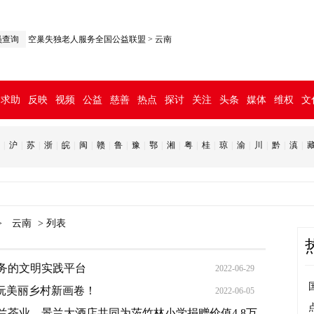
员查询
空巢失独老人服务全国公益联盟
>
云南
求助
反映
视频
公益
慈善
热点
探讨
关注
头条
媒体
维权
文
|
沪
|
苏
|
浙
|
皖
|
闽
|
赣
|
鲁
|
豫
|
鄂
|
湘
|
粤
|
桂
|
琼
|
渝
|
川
|
黔
|
滇
|
>
云南
> 列表
务的文明实践平台
2022-06-29
沅美丽乡村新画卷！
2022-06-05
茶业、景兰大酒店共同为茨竹林小学捐赠价值4.8万