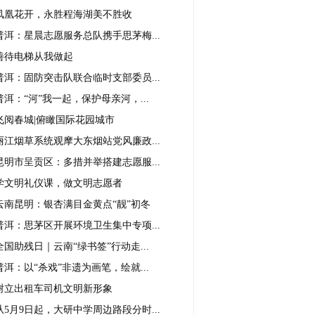
凤凰花开，永胜程海湖美不胜收
普洱：星晨志愿服务总队携手思茅梅...
善待电梯从我做起
普洱：固防突击队联合临时支部委员...
普洱：“河”我一起，保护母亲河，...
飞阅春城|俯瞰国际花园城市
丽江烟草系统观摩大东烟站党风廉政...
昆明市呈贡区：多措并举搭建志愿服...
学文明礼仪课，做文明志愿者
云南昆明：银杏满目金黄点“靓”初冬
普洱：思茅区开展环境卫生集中专项...
全国助残日｜云南“绿书签”行动走...
普洱：以“杀戏”非遗为画笔，绘就...
树立出租车司机文明新形象
从5月9日起，大研中学周边路段分时...