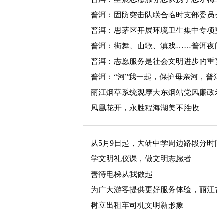
余元的爱心物资
普洱：固防突击队联合临时支部委员
普洱：思茅区开展环境卫生集中专项
普洱：街舞、山歌、滇戏……普洱夜
普洱：志愿服务是社会文明进步的重
普洱：“河”我一起，保护母亲河，普
丽江烟草系统观摩大东烟站党风廉政
凤凰花开，永胜程海湖美不胜收
从5月9日起，大研中学周边路段分
学文明礼仪课，做文明志愿者
善待电梯从我做起
为广大游客提供更好服务体验，丽江
树立出租车司机文明新形象