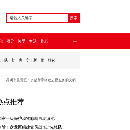
化
领导
关爱
生活
养老
藏
|
陕
|
甘
|
青
|
宁
|
新
|
鹏
|
雄安
昆明市呈贡区：多措并举搭建志愿服务的文明实践平台
普洱：以“杀戏”非遗为
热点推荐
国家一级保护动物彩鹮再现滇池
点赞！盘龙区组建党员战“疫”先锋队