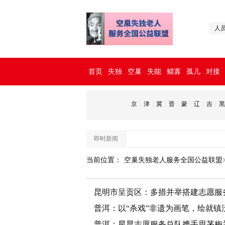
人
首页
失独
空巢
失能
鳏寡
孤儿
对接
京
|
津
|
冀
|
晋
|
蒙
|
辽
|
吉
|
黑
即时新闻
当前位置：
空巢失独老人服务全国公益联盟
昆明市呈贡区：多措并举搭建志愿服
普洱：以“杀戏”非遗为画笔，绘就镇
普洱：星晨志愿服务总队携手思茅梅兰