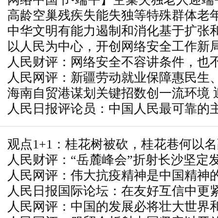
高龄空巢残疾失能失独等特殊群体老
中华文明有能力遏制和消化基于扩张
浅析
以人民为中心，开创网络安全工作新
人民财评：网络安全不容讲条件，也
人民网评：新疆劳动就业保障惠民生
海南自贸港谋划关键招数创一流环境 
人民日报评论员：中国人民最可靠的
观点1+1：桂花树被砍，桂花巷何以
人民财评：“岳麓峰会”折射长沙坚定
人民网评：伟大抗疫精神是中国精神
人民日报国际论坛：在友好互信中更
人民网评：中国的发展必将壮大世界