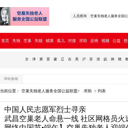
人员查询
空巢失独老人服务全国公
首页
失独
空巢
失能
鳏寡
孤儿
对接
求助
反映
视频
公益
慈
京
|
津
|
冀
|
晋
|
蒙
|
辽
|
吉
|
黑
|
沪
|
苏
|
浙
|
皖
|
闽
|
赣
|
即时新闻
当前位置：
空巢失独老人服务全国公益联盟>
求助
> 列表
中国人民志愿军烈士寻亲
武昌空巢老人命悬一线 社区网格员火
网络中国节•端午】空巢失独老人迎端