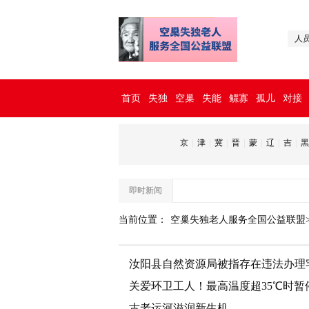
人
首页
失独
空巢
失能
鳏寡
孤儿
对接
京
|
津
|
冀
|
晋
|
蒙
|
辽
|
吉
|
黑
即时新闻
当前位置：
空巢失独老人服务全国公益联盟
汝阳县自然资源局被指存在违法办理
关爱环卫工人！最高温度超35℃时暂
古老运河滋润新生机