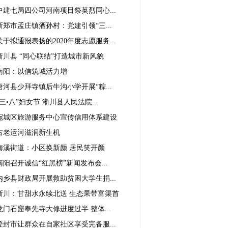
中建七局四公司河南项目祭英烈同心...
新郑市孟庄镇酒孙村：党建引领“三...
关于拟通报表扬的2020年度志愿服务...
淅川县 “同心联结”打造城市新风貌
南阳：以信筑城活力增
唐河县少拜寺镇后牛沟小学开展“粽...
“三•八”妇女节 淅川县人民法院...
宛城区旅游服务中心宣传信用体系建设
古老运河滋润新生机
梅溪街道：小区换新颜 居民笑开颜
南阳召开诚信“红黑榜”新闻发布会...
内乡县财政局开展救助贫困大学生捐...
淅川：甘甜水永续北送 生态果带富渠首
龙门石窟奉先寺大修进度过半 整体...
登封市让群众在自家社区享受完备服...