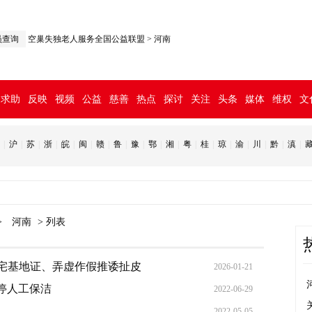
员查询
空巢失独老人服务全国公益联盟
>
河南
求助
反映
视频
公益
慈善
热点
探讨
关注
头条
媒体
维权
文
|
沪
|
苏
|
浙
|
皖
|
闽
|
赣
|
鲁
|
豫
|
鄂
|
湘
|
粤
|
桂
|
琼
|
渝
|
川
|
黔
|
滇
|
>
河南
> 列表
宅基地证、弄虚作假推诿扯皮
2026-01-21
停人工保洁
2022-06-29
2022-05-05