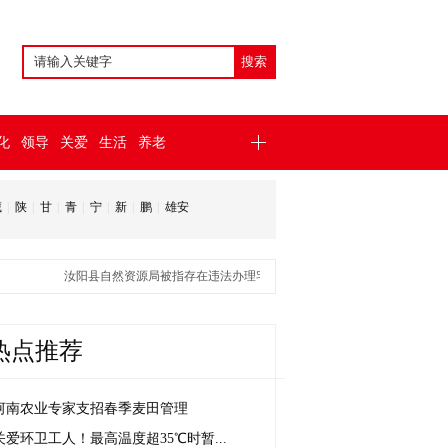
化
领导
关爱
生活
养老
藏
|
陕
|
甘
|
青
|
宁
|
新
|
鹏
|
雄安
汝阳县自然资源局被指存在违法办理宅基地证、弄虚作假推诿扯皮
关爱环
热点推荐
河南农业专家支招春季麦田管理
关爱环卫工人！最高温度超35℃时暂...