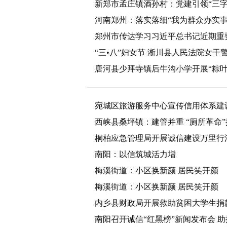
新郑市孟庄镇酒孙村：党建引领“三字
河南郑州：落实落细“我为群众办实事
郑州市传达学习习近平总书记近期重
“三•八”妇女节 淅川县人民法院女干
唐河县少拜寺镇后牛沟小学开展“粽
宛城区旅游服务中心宣传信用体系建
西峡县桑坪镇：建管并重 “厕所革命”
桐柏应急管理局开展诚信建设万里行
南阳：以信筑城活力增
梅溪街道：小区换新颜 居民笑开颜
梅溪街道：小区换新颜 居民笑开颜
内乡县财政局开展救助贫困大学生捐
南阳召开诚信“红黑榜”新闻发布会 