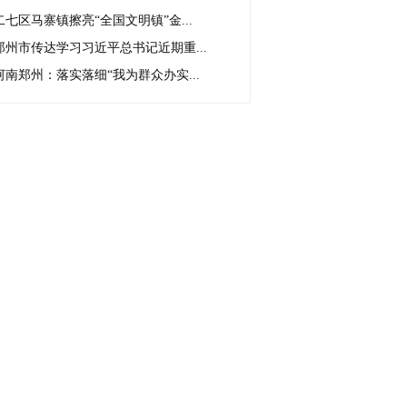
二七区马寨镇擦亮“全国文明镇”金...
郑州市传达学习习近平总书记近期重...
河南郑州：落实落细“我为群众办实...