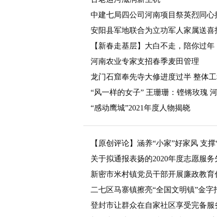
中建七局四公司河南项目祭英烈同心抗
安阳县军地联合为立功军人家属送喜
【新春走基层】大白不走，陪你过年
河南农业专家支招春季麦田管理
龙门石窟奉先寺大修进度过半 整体
“风一样的女子” 王珊珊：铿锵玫瑰 
“感动鹰城”2021年度人物揭晓
【原创评论】涵养“小家”好家风 支撑
关于拟通报表扬的2020年度志愿服
新密市米村镇党员干部开展廉政教育
二七区马寨镇擦亮“全国文明镇”金字
登封市让群众在自家社区享受完备服