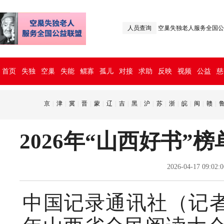
人员查询
空巢失独老人服务全国公
首页
失独
空巢
失能
鳏寡
孤儿
对接
求助
反映
视频
公益
慈
京
|
津
|
冀
|
晋
|
蒙
|
辽
|
吉
|
黑
|
沪
|
苏
|
浙
|
皖
|
闽
|
赣
|
2026年“山西好书”
2026-04-17 0
中国记录通讯社（记者 