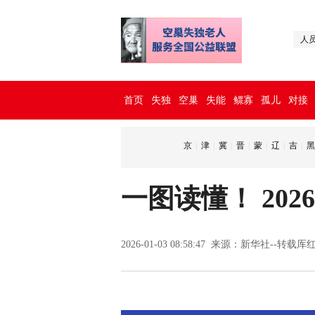
人
首页
失独
空巢
失能
鳏寡
孤儿
对接
京
|
津
|
冀
|
晋
|
蒙
|
辽
|
吉
|
黑
一图读懂！ 202
2026-01-03 08:58:47 来源：新华社--转载厍