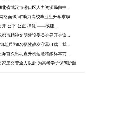
湖北省武汉市硚口区人力资源局向中...
“网络面试间”助力高校毕业生升学求职
公开 公平 公正 择优 ——陕建...
成都市精神文明建设委员会召开会议...
9旬老兵为8名牺牲战友守墓61载：我...
上海首次出动直升机运送核酸标本前...
石家庄交警全力以赴 为高考学子保驾护航