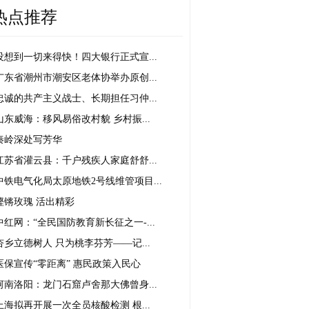
热点推荐
没想到一切来得快！四大银行正式宣...
广东省潮州市潮安区老体协举办原创...
忠诚的共产主义战士、长期担任习仲...
山东威海：移风易俗改村貌 乡村振...
秦岭深处写芳华
江苏省灌云县：千户残疾人家庭舒舒...
中铁电气化局太原地铁2号线维管项目...
铿锵玫瑰 活出精彩
中红网：“全民国防教育新长征之一-...
杏乡立德树人 只为桃李芬芳——记...
医保宣传“零距离” 惠民政策入民心
河南洛阳：龙门石窟卢舍那大佛曾身...
上海拟再开展一次全员核酸检测 根...