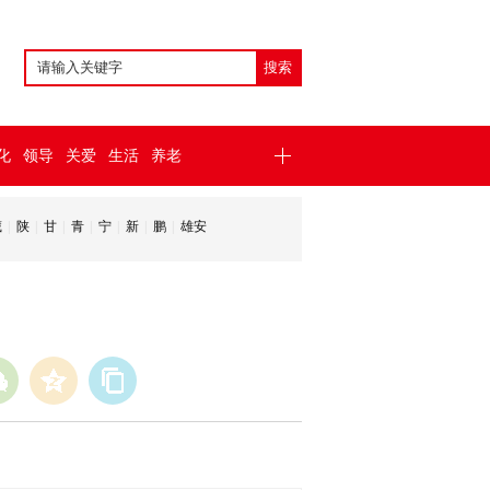
化
领导
关爱
生活
养老
藏
|
陕
|
甘
|
青
|
宁
|
新
|
鹏
|
雄安