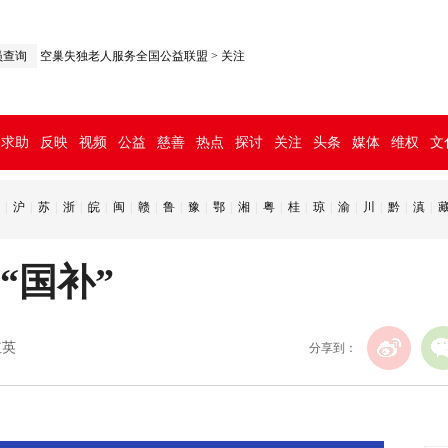
员查询
空巢失独老人服务全国公益联盟
>
关注
求助
反映
视频
公益
慈善
热点
探讨
关注
头条
媒体
维权
文
|
沪
|
苏
|
浙
|
皖
|
闽
|
赣
|
鲁
|
豫
|
鄂
|
湘
|
粤
|
桂
|
琼
|
渝
|
川
|
黔
|
滇
|
6“国补”
红英
分享到：